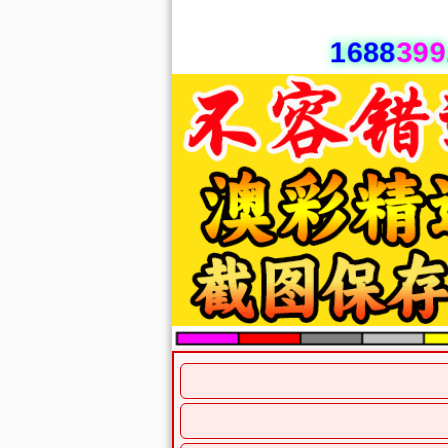
1688
399