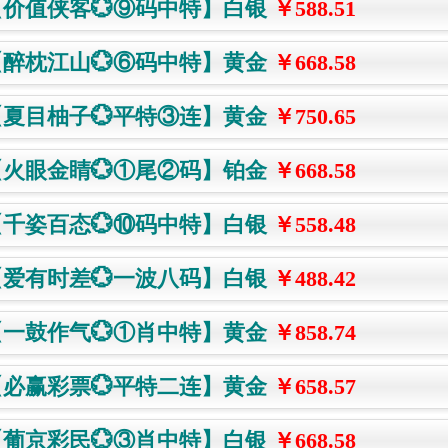
【价值侠客💮⑨码中特】白银
￥588.51
【醉枕江山💮⑥码中特】黄金
￥668.58
【夏目柚子💮平特③连】黄金
￥750.65
【火眼金睛💮①尾②码】铂金
￥668.58
【千姿百态💮⑩码中特】白银
￥558.48
【爱有时差💮一波八码】白银
￥488.42
【一鼓作气💮①肖中特】黄金
￥858.74
【必赢彩票💮平特二连】黄金
￥658.57
【葡京彩民💮③肖中特】白银
￥668.58