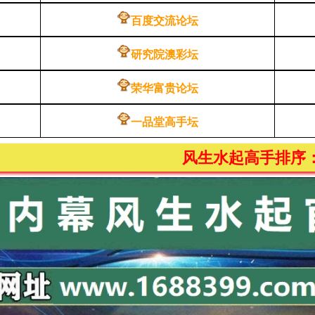
百度交流论坛
研究院澳彩坛
荣华富贵论坛
一品堂高手坛
风生水起高手排序：王者高手＞