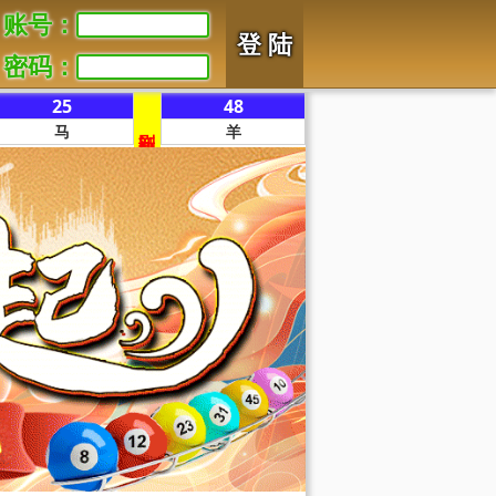
账号：
密码：