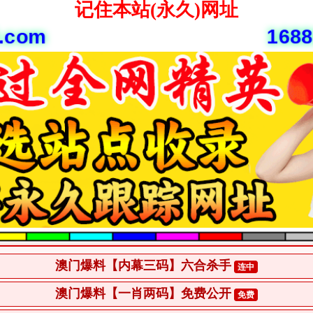
记住本站(永久)网址
.com
168
澳门爆料【内幕三码】六合杀手
连中
澳门爆料【一肖两码】免费公开
免费