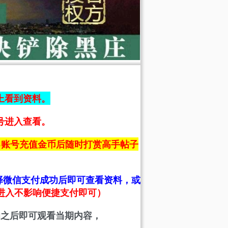
上看到资料。
号进入查看。
己账号充值金币后随时打赏高手帖子
选择微信支付成功后即可查看资料，或
进入不影响便捷支付即可）
功之后即可观看当期内容，