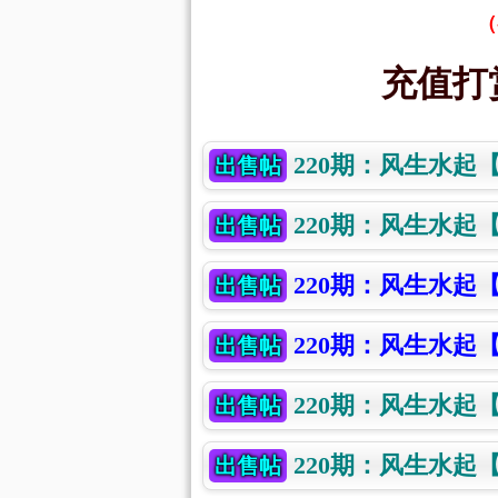
（
充值打
220期：风生水起
出售帖
220期：风生水起
出售帖
220期：风生水起
出售帖
220期：风生水起
出售帖
220期：风生水起
出售帖
220期：风生水起
出售帖